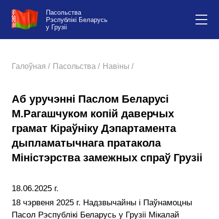
Пасольства
Рэспублікі Беларусь
у Грузіі
Галоўная /
Пасольства /
Навіны /
Аб уручэнні Паслом Беларусі
М.Рагашчуком копій даверчых
грамат Кіраўніку Дэпартамента
дыпламатычнага пратакола
Міністэрства замежных спраў Грузіі
18.06.2025 г.
18 чэрвеня 2025 г. Надзвычайны і Паўнамоцны
Пасол Рэспублікі Беларусь у Грузіі Мікалай