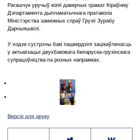
Рагашчук уручыў копіі даверчых грамат Кіраўніку
Дэпартамента дыпламатычнага пратакола
Міністэрства замежных спраў Грузіі Зурабу
Дарчыяшвілі.
У ходзе сустрэчы бакі пацвердзілі зацікаўленасць
у актывізацыі двухбаковага беларуска-грузінскага
супрацоўніцтва па розных напрамках.
Версія для друку