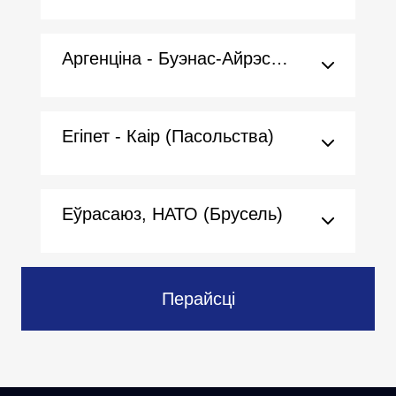
Аргенціна - Буэнас-Айрэс (Пасольства)
Егіпет - Каір (Пасольства)
Еўрасаюз, НАТО (Брусель)
Перайсці