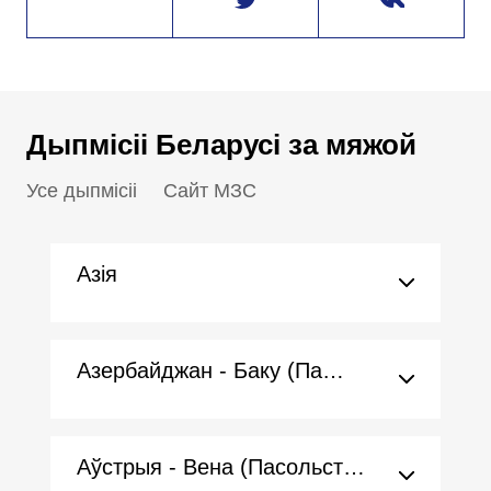
Дыпмісіі Беларусі за мяжой
Усе дыпмісіі
Сайт МЗС
Азія
Азербайджан - Баку (Пасольства)
Аўстрыя - Вена (Пасольства)